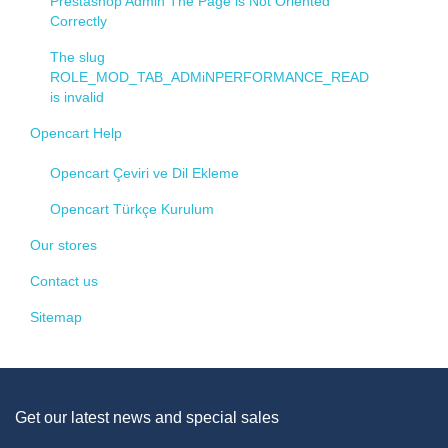
Prestashop Admin The Page is Not Oriented
Correctly
The slug
ROLE_MOD_TAB_ADMiNPERFORMANCE_READ
is invalid
Opencart Help
Opencart Çeviri ve Dil Ekleme
Opencart Türkçe Kurulum
Our stores
Contact us
Sitemap
Get our latest news and special sales