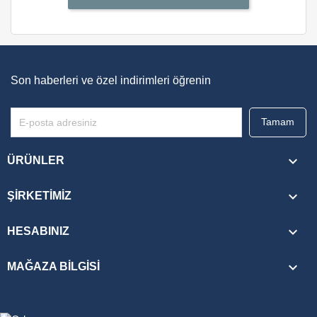
Son haberleri ve özel indirimleri öğrenin

ÜRÜNLER

ŞIRKETIMIZ

HESABINIZ
keyboard_arrow_down
MAĞAZA BILGISI