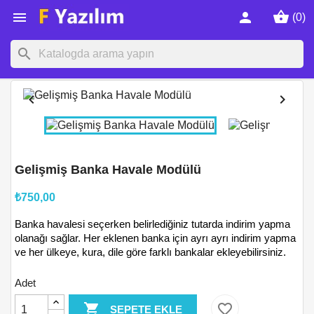
shopping_basket

person
(0)
search


Gelişmiş Banka Havale Modülü
₺750,00
Banka havalesi seçerken belirlediğiniz tutarda indirim yapma
olanağı sağlar. Her eklenen banka için ayrı ayrı indirim yapma
ve her ülkeye, kura, dile göre farklı bankalar ekleyebilirsiniz.
Adet

favorite_border
SEPETE EKLE