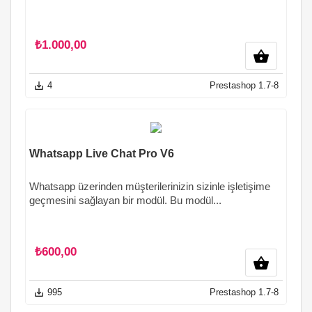
₺1.000,00
shopping_basket
4
Prestashop 1.7-8
save_alt
Whatsapp Live Chat Pro V6
Whatsapp üzerinden müşterilerinizin sizinle işletişime
geçmesini sağlayan bir modül. Bu modül...
₺600,00
shopping_basket
995
Prestashop 1.7-8
save_alt